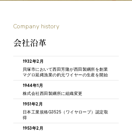
C
o
m
p
a
n
y
h
i
s
t
o
r
y
会社沿革
1932年2月
貝塚市において西田芳隆が西田製綱所を創業
マグロ延縄漁業の釣元ワイヤーの生産を開始
1944年1月
株式会社西田製綱所に組織変更
1951年2月
日本工業規格G3525（ワイヤロープ）認定取
得
1953年2月