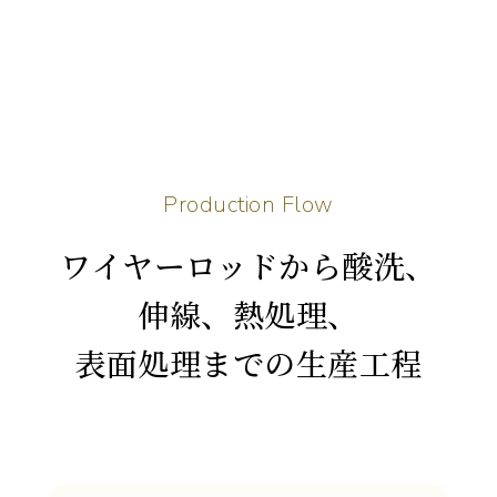
P
r
o
d
u
c
t
i
o
n
F
l
o
w
ワイヤーロッドから酸洗、
伸線、熱処理、
表面処理までの生産工程