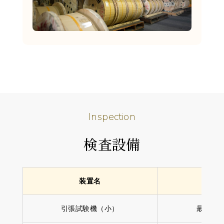
I
n
s
p
e
c
t
i
o
n
検査設備
装置名
仕
引張試験機（小）
最大荷重 