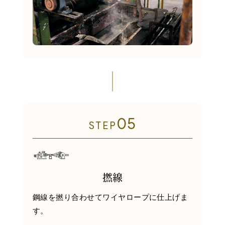
05
STEP
撚線
鋼線を撚り合わせてワイヤロープに仕上げま
す。