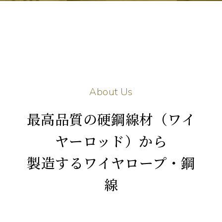
A
b
o
u
t
U
s
最高品質の硬鋼線材（ワイ
ヤーロッド）から
製造するワイヤロープ・鋼
線