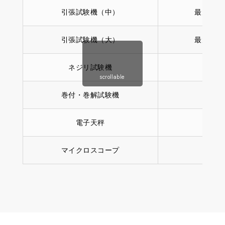
引張試験機（中）
最大荷重 
引張試験機（大）
最大荷重 
ネジリ試験機
—
scrollable
巻付・巻解試験機
—
電子天秤
—
マイクロスコープ
—