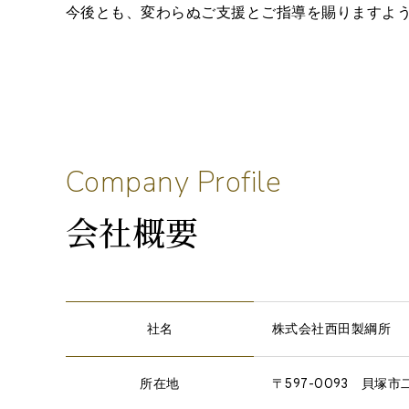
今後とも、変わらぬご支援とご指導を賜りますよ
C
o
m
p
a
n
y
P
r
o
f
i
l
e
会社概要
社名
株式会社西田製綱所
所在地
〒597-0093 貝塚市