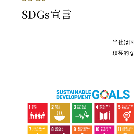
SDGs宣言
当社は
積極的