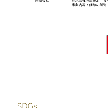
関連会社
株式会社寿製綱所 資本
事業内容：鋼線の製造
S
D
G
s