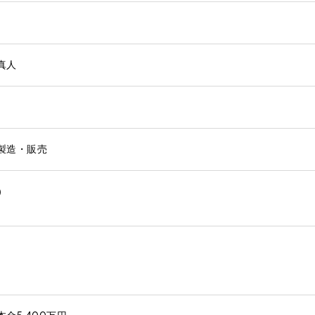
真人
製造・販売
）